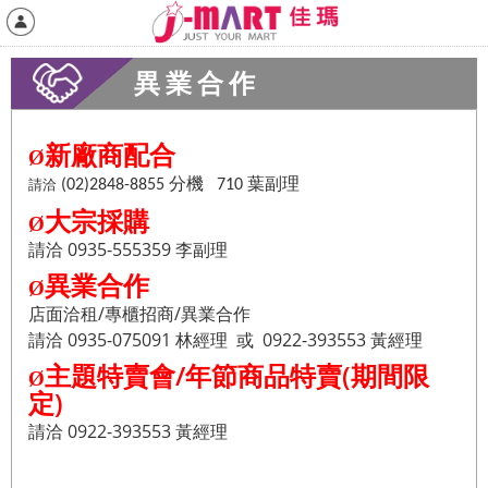
異業合作
新廠商配合
Ø
分機
請洽
(02)2848-8855
710 葉副理
大宗採購
Ø
請洽 0935-555359 李副理
異業合作
Ø
店面洽租/專櫃招商/異業合作
請洽 0935-075091 林經理 或 0922-393553 黃經理
主題特賣會/年節商品特賣(期間限
Ø
定)
請洽 0922-393553 黃經理