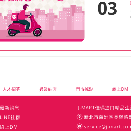
03
人才招募
異業結盟
門市據點
線上DM
最新消息
J-MART佳瑪進口精品
新北市蘆洲區長榮路
LINE社群
service@j-mart.co
線上DM