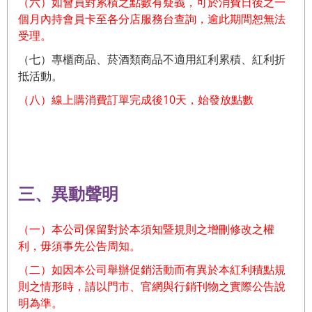
（六）如會員對累積之點數有疑義，可於消費日後之一
個月內持會員卡至各分店服務台查詢，逾此
期間恕無法
受理。
（七）專櫃商品、菸酒類商品不適用紅利累積、紅利折
抵活動。
（八）
線上購消費訂單完成後10天，始發放點數
三、異動聲明
（一）本公司保留對於本須知暨規則之增刪修改之權
利，毋須事先公告周知。
（二）如因本公司舉辦促銷活動而有異於本紅利積點規
則之情形時，請以門市、官網與行銷刊物之
實際公告說
明為準。