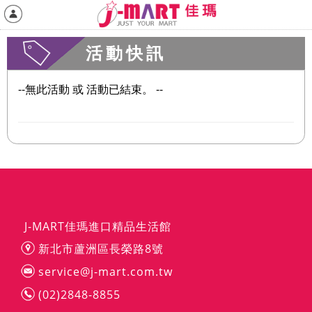
活動快訊
--無此活動 或 活動已結束。 --
J-MART佳瑪進口精品生活館
新北市蘆洲區長榮路8號
service@j-mart.com.tw
(02)2848-8855