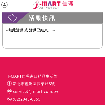
活動快訊
--無此活動 或 活動已結束。 --
J-MART佳瑪進口精品生活館
新北市蘆洲區長榮路8號
service@j-mart.com.tw
(02)2848-8855