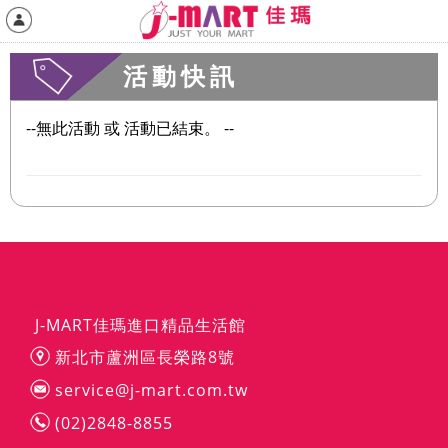
活動快訊
--無此活動 或 活動已結束。 --
J-MART佳瑪進口精品生活館
新北市蘆洲區長榮路8號
service@j-mart.com.tw
(02)2848-8855