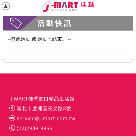
活動快訊
--無此活動 或 活動已結束。 --
J-MART佳瑪進口精品生活館
新北市蘆洲區長榮路8號
service@j-mart.com.tw
(02)2848-8855