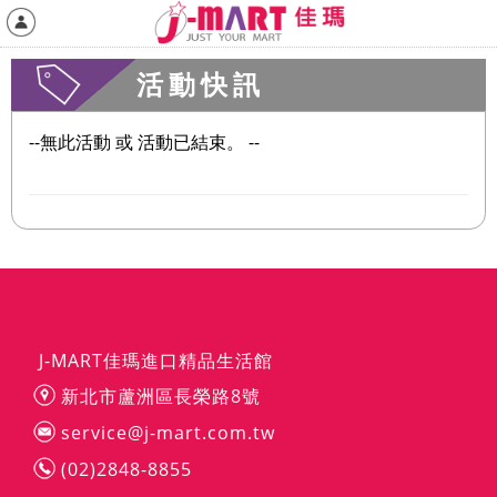
活動快訊
--無此活動 或 活動已結束。 --
J-MART佳瑪進口精品生活館
新北市蘆洲區長榮路8號
service@j-mart.com.tw
(02)2848-8855