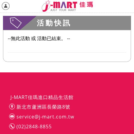
活動快訊
--無此活動 或 活動已結束。 --
J-MART佳瑪進口精品生活館
新北市蘆洲區長榮路8號
service@j-mart.com.tw
(02)2848-8855