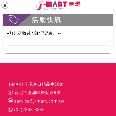
活動快訊
--無此活動 或 活動已結束。 --
J-MART佳瑪進口精品生活館
新北市蘆洲區長榮路8號
service@j-mart.com.tw
(02)2848-8855